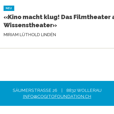
NEU
«Kino macht klug! Das Filmtheater 
Wissenstheater»
MIRIAM LÜTHOLD LINDÉN
SÄUMERSTRASSE 26 | 8832 WOLLERAU
INFO@COGITOFOUNDATION.CH