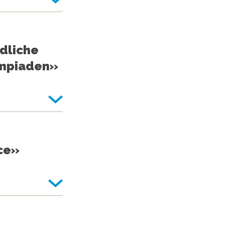
ndliche
ympiaden»
nce»