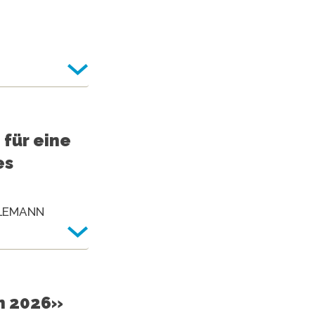
für eine
es
HLEMANN
on 2026»