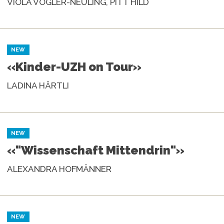
VIOLA VOGLER-NEULING, PITT HILD
NEW
«Kinder-UZH on Tour»
LADINA HÄRTLI
NEW
«"Wissenschaft Mittendrin"»
ALEXANDRA HOFMÄNNER
NEW