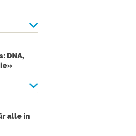
s: DNA,
gie»
r alle in